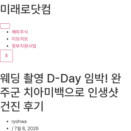
콘
미래로닷컴
텐
츠
로
건
해외주식
너
이모저모
뛰
정부지원사업
기
X
웨딩 촬영 D-Day 임박! 완
주군 치아미백으로 인생샷
건진 후기
ryohwa
/
7월 8, 2026