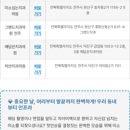
미소심는치과
바로
전북특별자치도 전주시 완산구 효자동2가 1156-2 5
층
의원
가기
그랜드치과의
바로
전북특별자치도 전주시 완산구 중화산동2가 631-4
그랜드치과
원 전주
가기
예담은치과의
바로
전북특별자치도 전주시 덕진구 금암동 1553-13 2층,
3층 예담은치과의원
원
가기
하얀치과의원
바로
전북특별자치도 전주시 덕진구 여의동2가 701
가기
💎 중요한 날, 머리부터 발끝까지 완벽하게! 우리 동네
뷰티 인프라
웨딩 촬영이나 면접을 앞두고 치아미백으로 환하고 자신감 넘치는
미소를 되찾으셨나요? 첫인상을 결정짓는 완벽한 모습을 위해 미소