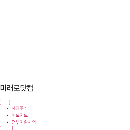
콘
미래로닷컴
텐
츠
로
해외주식
건
이모저모
너
정부지원사업
뛰