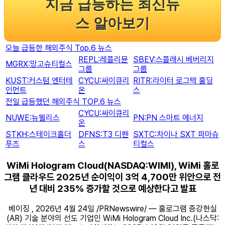
지금 급등하는 최신뉴
스 알아보기
오늘 급등한 해외주식 Top.6 뉴스
REPL:레플리뮨
SBEV:스플래시 베버리지
MGRX:망고슈티컬스
그룹
그룹
KUST:커스텀 엔터테
CYCU:싸이큐리
RITR:라이터 로그텍 홀딩
인먼트
온
스
전일 급등했던 해외주식 TOP.6 뉴스
CYCU:싸이큐리
NUWE:뉴웰리스
PN:PN 스마트 에너지
온
STKH:스테이크홀더
DFNS:T3 디펜
SXTC:차이나 SXT 파마슈
푸즈
스
티컬스
WiMi Hologram Cloud(NASDAQ:WIMI), WiMi 홀로
그램 클라우드 2025년 순이익이 3억 4,700만 위안으로 전
년 대비 235% 증가할 것으로 예상한다고 발표
베이징 , 2026년 4월 24일 /PRNewswire/ — 홀로그램 증강현실
(AR) 기술 분야의 선도 기업인 WiMi Hologram Cloud Inc.(나스닥: