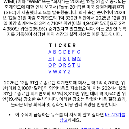
WIMI)(이하 “WiMi” ​​또는 “회사”)는 2025년 12월 31일로 종료되는
회계연도에 대한 연례 보고서(Form 20-F)를 미국 증권거래위원회
(SEC)에 제출했다고 오늘 발표했습니다. 회사 측은 순이익이 2024
년 12월 31일 마감 회계연도의 1억 330만 위안에서 2025년 12월 31
일 마감 회계연도의 3억 4,710만 위안(미화 4,940만 달러)으로 2억
4,380만 위안(235.9%) 증가했다고 발표했습니다. 이는 2년 연속 흑
자를 기록하며 상당한 이익 성장과 실적 개선을 이룬 결과입니다.
T
I
C
K
E
R
A
B
C
D
E
F
G
H
I
J
K
L
M
N
O
P
Q
R
S
T
U
V
W
X
Y
Z
2025년 12월 31일로 종료된 회계연도에 회사는 약 1억 4,760만 위
안(미화 2,100만 달러)의 영업비용을 지출했으며, 이는 2024년 12월
31일로 종료된 회계연도의 약 1억 8,310만 위안 대비 약 3,540만 위
안(19.4%) 감소한 수치입니다. 이러한 감소는 탁월한 비용 절감 효과,
놀라운 비용 최적화 및 강화된 비용 관리 역량을 반영합니다.
이 주식이 급등하는 뉴스를 더 자세히 알고 싶다면
바로가기를
참고
하세요.