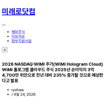
콘
텐
미래로닷컴
츠
로
건
너
뛰
해외주식
기
이모저모
정부지원사업
X
2026 NASDAQ:WIMI 주가(WiMi Hologram Cloud)
WiMi 홀로그램 클라우드 주식 2025년 순이익이 3억
4,700만 위안으로 전년 대비 235% 증가할 것으로 예상한
다고 발표
ryohwa
/
4월 24, 2026