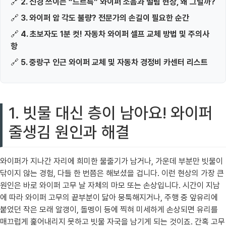
🔗
2. 신경 쓰이는 “드르륵” 와이퍼 소음과 떨림 현상, 왜 그럴까?
🔗
3. 와이퍼 암 각도 불량? 전문가의 손길이 필요한 순간
🔗
4. 초보자도 1분 컷! 자동차 와이퍼 셀프 교체 방법 및 주의사
항
🔗
5. 중랑구 인근 와이퍼 교체 및 자동차 경정비 카센터 리스트
1. 빗물 대신 층이 남아요! 와이퍼
줄생김 원인과 해결
와이퍼가 지나간 자리에 희미한 물줄기가 남거나, 가운데 부분만 빗물이
닦이지 않는 경험, 다들 한 번쯤은 해보셨을 겁니다. 이런 현상의 가장 큰
원인은 바로 와이퍼 고무 날 자체의 마모 또는 손상입니다. 시간이 지남
에 따라 와이퍼 고무의 끝부분이 닳아 뭉툭해지거나, 주행 중 앞유리에
붙었던 작은 모래 알갱이, 돌멩이 등에 찍혀 미세하게 손상되면 유리를
매끄럽게 훑어내리지 못하고 빗물 자국을 남기게 되는 것이죠. 간혹 고무