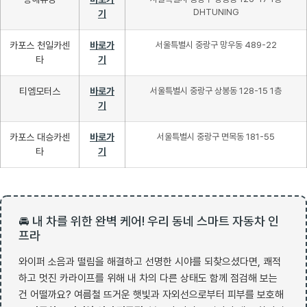
DHTUNING
기
카포스 천일카센
바로가
서울특별시 중랑구 망우동 489-22
타
기
티엠모터스
바로가
서울특별시 중랑구 상봉동 128-15 1층
기
카포스 대승카센
바로가
서울특별시 중랑구 면목동 181-55
타
기
🚘 내 차를 위한 완벽 케어! 우리 동네 스마트 자동차 인
프라
와이퍼 소음과 떨림을 해결하고 선명한 시야를 되찾으셨다면, 쾌적
하고 멋진 카라이프를 위해 내 차의 다른 상태도 함께 점검해 보는
건 어떨까요? 여름철 뜨거운 햇빛과 자외선으로부터 피부를 보호해