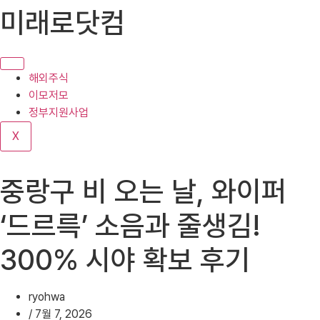
콘
미래로닷컴
텐
츠
로
건
해외주식
너
이모저모
뛰
정부지원사업
기
X
중랑구 비 오는 날, 와이퍼
‘드르륵’ 소음과 줄생김!
300% 시야 확보 후기
ryohwa
/
7월 7, 2026