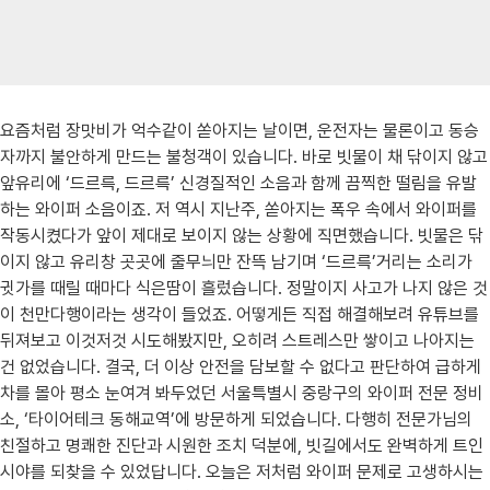
요즘처럼 장맛비가 억수같이 쏟아지는 날이면, 운전자는 물론이고 동승
자까지 불안하게 만드는 불청객이 있습니다. 바로 빗물이 채 닦이지 않고
앞유리에 ‘드르륵, 드르륵’ 신경질적인 소음과 함께 끔찍한 떨림을 유발
하는 와이퍼 소음이죠. 저 역시 지난주, 쏟아지는 폭우 속에서 와이퍼를
작동시켰다가 앞이 제대로 보이지 않는 상황에 직면했습니다. 빗물은 닦
이지 않고 유리창 곳곳에 줄무늬만 잔뜩 남기며 ‘드르륵’거리는 소리가
귓가를 때릴 때마다 식은땀이 흘렀습니다. 정말이지 사고가 나지 않은 것
이 천만다행이라는 생각이 들었죠. 어떻게든 직접 해결해보려 유튜브를
뒤져보고 이것저것 시도해봤지만, 오히려 스트레스만 쌓이고 나아지는
건 없었습니다. 결국, 더 이상 안전을 담보할 수 없다고 판단하여 급하게
차를 몰아 평소 눈여겨 봐두었던 서울특별시 중랑구의 와이퍼 전문 정비
소, ‘타이어테크 동해교역’에 방문하게 되었습니다. 다행히 전문가님의
친절하고 명쾌한 진단과 시원한 조치 덕분에, 빗길에서도 완벽하게 트인
시야를 되찾을 수 있었답니다. 오늘은 저처럼 와이퍼 문제로 고생하시는