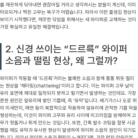
를 깨끗하게 닦아내면 괜찮아질 거라고 생각하시는 분들이 계신데, 이미
마모되거나 찍힌 고무는 복구가 어렵습니다. 따라서 이런 줄생김 현상이
보이기 시작했다면, 깨끗한 닦임을 위해서는 새 와이퍼로 교체하는 것이
가장 확실하고 유일한 해결책입니다.
2. 신경 쓰이는 “드르륵” 와이퍼
소음과 떨림 현상, 왜 그럴까?
와이퍼가 작동할 때 ‘드르륵’거리는 불쾌한 소음과 함께 통통 튀듯 떨리
는 현상을 ‘채터링(chattering)’이라고 합니다. 이는 와이퍼 고무 날이
유리 표면에 제대로 밀착되지 못하고 튕기면서 발생하는 것인데요. 가장
흔한 원인은 앞유리에 쌓인 기름때, 즉 ‘유막’입니다. 배기가스나 도로 위
의 미세먼지, 매연 등이 복합적으로 작용하여 앞유리에 끈적한 기름 막을
형성하는데, 이것이 와이퍼 고무와 유리 사이에 미끄러짐을 방해하여 고
무가 헛돌거나 튀게 만드는 것입니다. 또한, 간혹 발수 코팅을 잘못 시공
했을 때도 유막과 유사한 현상이 발생하여 와이퍼 소음의 원인이 되기도
합니다. 따라서 와이퍼 소음과 떨림이 느껴진다면, 가장 먼저 앞유리의