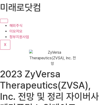
콘
미래로닷컴
텐
츠
로
건
해외주식
너
이모저모
뛰
정부지원사업
기
X
2023 ZyVersa
Therapeutics(ZVSA),
Inc. 전망 및 정리 자이버사