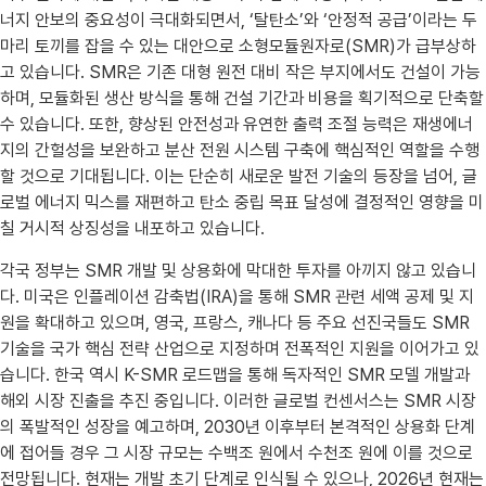
너지 안보의 중요성이 극대화되면서, ‘탈탄소’와 ‘안정적 공급’이라는 두
마리 토끼를 잡을 수 있는 대안으로 소형모듈원자로(SMR)가 급부상하
고 있습니다. SMR은 기존 대형 원전 대비 작은 부지에서도 건설이 가능
하며, 모듈화된 생산 방식을 통해 건설 기간과 비용을 획기적으로 단축할
수 있습니다. 또한, 향상된 안전성과 유연한 출력 조절 능력은 재생에너
지의 간헐성을 보완하고 분산 전원 시스템 구축에 핵심적인 역할을 수행
할 것으로 기대됩니다. 이는 단순히 새로운 발전 기술의 등장을 넘어, 글
로벌 에너지 믹스를 재편하고 탄소 중립 목표 달성에 결정적인 영향을 미
칠 거시적 상징성을 내포하고 있습니다.
각국 정부는 SMR 개발 및 상용화에 막대한 투자를 아끼지 않고 있습니
다. 미국은 인플레이션 감축법(IRA)을 통해 SMR 관련 세액 공제 및 지
원을 확대하고 있으며, 영국, 프랑스, 캐나다 등 주요 선진국들도 SMR
기술을 국가 핵심 전략 산업으로 지정하며 전폭적인 지원을 이어가고 있
습니다. 한국 역시 K-SMR 로드맵을 통해 독자적인 SMR 모델 개발과
해외 시장 진출을 추진 중입니다. 이러한 글로벌 컨센서스는 SMR 시장
의 폭발적인 성장을 예고하며, 2030년 이후부터 본격적인 상용화 단계
에 접어들 경우 그 시장 규모는 수백조 원에서 수천조 원에 이를 것으로
전망됩니다. 현재는 개발 초기 단계로 인식될 수 있으나, 2026년 현재는