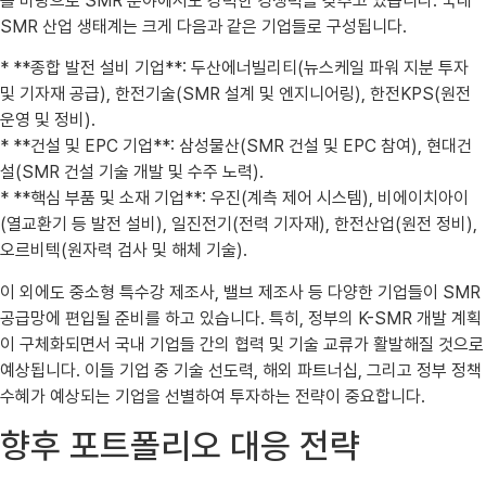
를 바탕으로 SMR 분야에서도 강력한 경쟁력을 갖추고 있습니다. 국내
SMR 산업 생태계는 크게 다음과 같은 기업들로 구성됩니다.
* **종합 발전 설비 기업**: 두산에너빌리티(뉴스케일 파워 지분 투자
및 기자재 공급), 한전기술(SMR 설계 및 엔지니어링), 한전KPS(원전
운영 및 정비).
* **건설 및 EPC 기업**: 삼성물산(SMR 건설 및 EPC 참여), 현대건
설(SMR 건설 기술 개발 및 수주 노력).
* **핵심 부품 및 소재 기업**: 우진(계측 제어 시스템), 비에이치아이
(열교환기 등 발전 설비), 일진전기(전력 기자재), 한전산업(원전 정비),
오르비텍(원자력 검사 및 해체 기술).
이 외에도 중소형 특수강 제조사, 밸브 제조사 등 다양한 기업들이 SMR
공급망에 편입될 준비를 하고 있습니다. 특히, 정부의 K-SMR 개발 계획
이 구체화되면서 국내 기업들 간의 협력 및 기술 교류가 활발해질 것으로
예상됩니다. 이들 기업 중 기술 선도력, 해외 파트너십, 그리고 정부 정책
수혜가 예상되는 기업을 선별하여 투자하는 전략이 중요합니다.
향후 포트폴리오 대응 전략