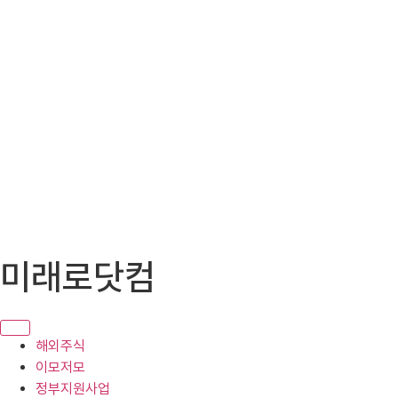
콘
미래로닷컴
텐
츠
로
건
해외주식
너
이모저모
뛰
정부지원사업