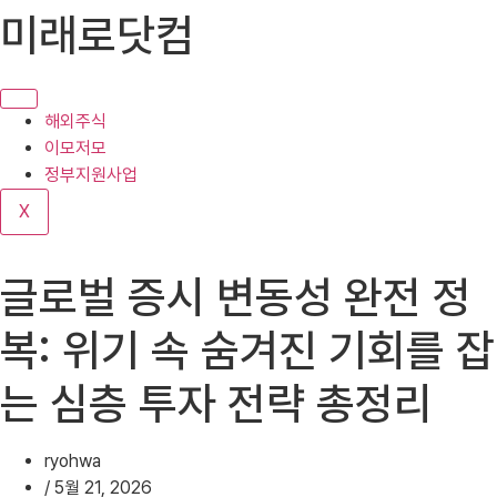
콘
미래로닷컴
텐
츠
로
건
해외주식
너
이모저모
뛰
정부지원사업
기
X
글로벌 증시 변동성 완전 정
복: 위기 속 숨겨진 기회를 잡
는 심층 투자 전략 총정리
ryohwa
/
5월 21, 2026