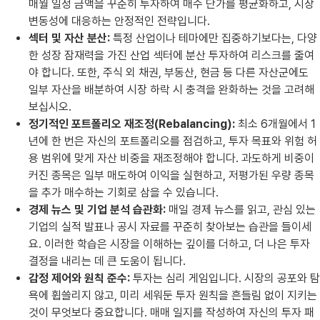
매월 일정 금액을 꾸준히 투자하여 매수 단가를 평균화하고, 시장
변동성에 대응하는 안정적인 전략입니다.
섹터 및 자산 분산:
특정 산업이나 테마에만 집중하기보다는, 다양
한 성장 잠재력을 가진 산업 섹터에 분산 투자하여 리스크를 줄여
야 합니다. 또한, 주식 외 채권, 부동산, 현금 등 다른 자산군에도
일부 자산을 배분하여 시장 하락 시 충격을 완화하는 것을 고려해
보십시오.
정기적인 포트폴리오 재조정(Rebalancing):
최소 6개월에서 1
년에 한 번은 자신의 포트폴리오를 점검하고, 투자 목표와 위험 허
용 범위에 맞게 자산 비중을 재조정해야 합니다. 과도하게 비중이
커진 종목은 일부 매도하여 이익을 실현하고, 저평가된 우량 종목
을 추가 매수하는 기회로 삼을 수 있습니다.
경제 뉴스 및 기업 분석 습관화:
매일 경제 뉴스를 읽고, 관심 있는
기업의 실적 발표나 공시 자료를 꾸준히 찾아보는 습관을 들이세
요. 이러한 학습은 시장을 이해하는 깊이를 더하고, 더 나은 투자
결정을 내리는 데 큰 도움이 됩니다.
감정 제어와 원칙 준수:
투자는 심리 게임입니다. 시장의 공포와 탐
욕에 휩쓸리지 않고, 미리 세워둔 투자 원칙을 흔들림 없이 지키는
것이 무엇보다 중요합니다. 매매 일지를 작성하여 자신의 투자 패