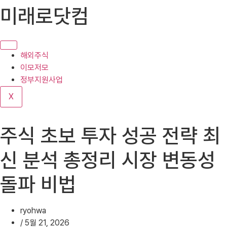
콘
미래로닷컴
텐
츠
로
건
해외주식
너
이모저모
뛰
정부지원사업
기
X
주식 초보 투자 성공 전략 최
신 분석 총정리 시장 변동성
돌파 비법
ryohwa
/
5월 21, 2026