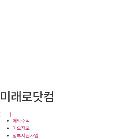
콘
미래로닷컴
텐
츠
로
건
해외주식
너
이모저모
뛰
정부지원사업