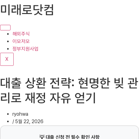
콘
미래로닷컴
텐
츠
로
건
해외주식
너
이모저모
뛰
정부지원사업
기
X
대출 상환 전략: 현명한 빚 관
리로 재정 자유 얻기
ryohwa
/
5월 22, 2026
💡 대출 신청 전 필수 확인 사항