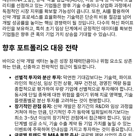
리티를 선점하고 있는 기업들은 향후 기술 수출이나 상업화 과정에서
독점적인 시장 지위를 확보할 가능성이 큽니다. 또한, AI를 활용하여
신약 개발 프로세스를 효율화하는 기술력은 단순히 비용 절감을 넘어
개발 성공률을 높이는 핵심 경쟁력이 될 것입니다. 다수의 혁신 파이프
라인을 보유하고, 특히 초기 임상 단계에서 긍정적인 데이터를 확보한
기업들은 향후 큰 폭의 기업 가치 상승을 기대할 수 있습니다.
향후 포트폴리오 대응 전략
바이오 신약 개발 섹터는 높은 성장 잠재력만큼이나 위험 요소도 상존
하는 만큼, 신중하고 전략적인 접근이 필요합니다.
선별적 투자와 분산 투자:
막연한 기대감보다는 기술력, 파이프
라인의 혁신성, 임상 진전 상황, 재무 건전성, 경영진 역량 등을
종합적으로 평가하여 우량 기업에 선별적으로 투자해야 합니다.
동시에 단일 종목에 대한 위험을 줄이기 위해 치료 영역별, 기술
플랫폼별로 분산 투자를 고려하는 것이 현명합니다.
장기적인 관점 유지:
신약 개발은 장기간의 R&D와 임상 과정을
거쳐야 하는 만큼, 단기적인 주가 등락에 일희일비하기보다는
최소 3~5년 이상의 장기적인 관점에서 접근해야 합니다. 임상
단계별 성공 소식, 기술 수출 계약 등 기업 가치를 높일 수 있는
이벤트에 주목하며 인내심을 가지고 투자하는 것이 중요합니다.
글로벌 트렌드 및 M&A 동향 주시:
글로벌 제약 산업의 주요 트