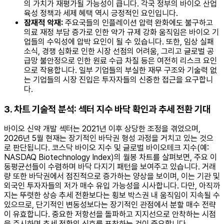
의 가치가 재평가될 가능성이 큽니다. 각국 정부의 바이오 산업
육성 정책과 세제 혜택 역시 긍정적인 요인입니다.
잠재적 악재:
주요국들의 인플레이션 압력 완화에도 불구하고
의료 재정 부담 증가로 인한 약가 규제 강화 움직임은 바이오 기
업들의 수익성에 압박 요인이 될 수 있습니다. 또한, 임상 실패
소식, 경쟁 심화로 인한 시장 선점의 어려움, 그리고 글로벌 공
급망 불안정으로 인한 원료 수급 차질 등은 여전히 리스크 요인
으로 작용합니다. 일부 기업들의 부실한 재무 구조와 기술력 없
는 기업들의 시장 진입은 투자자들의 신중한 접근을 요구합니
다.
3. 차트 기술적 분석: 섹터 지수 바닥 확인과 추세 전환 기대
바이오 신약 개발 섹터는 2021년 이후 상당한 조정을 겪었으며,
2026년 5월 현재는 장기적인 바닥권 형성 과정을 거치고 있는 것으
로 판단됩니다. 코스닥 바이오 지수 및 글로벌 바이오테크 지수(예:
NASDAQ Biotechnology Index)의 월봉 차트를 살펴보면, 주요 이
동평균선들이 수렴하며 바닥 다지기 패턴을 보여주고 있습니다. 거래
량 또한 바닥권에서 점진적으로 증가하는 양상을 보이며, 이는 기관 및
외국인 투자자들의 저가 매수 유입 가능성을 시사합니다. 다만, 아직까
지는 뚜렷한 상승 추세 전환보다는 횡보 박스권 내 움직임이 지속될 수
있으므로, 단기적인 변동성보다는 장기적인 관점에서 분할 매수 전략
이 유효합니다. 중요한 저항선을 돌파하고 지지선으로 안착하는 시점
을 주시하며 추세 전환의 신호를 포착하는 것이 중요합니다.