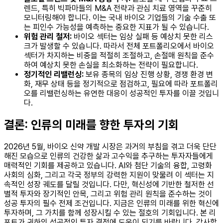
렌드, 특히 빅파마들의 M&A 전략과 관심 치료 영역을 꾸준히
모니터링해야 합니다. 이는 국내 바이오 기업들의 기술 수출 또
는 피인수 가능성을 예측하는 중요한 지표가 될 수 있습니다.
위험 관리 철저:
바이오 섹터는 임상 실패 등 예상치 못한 리스
크가 발생할 수 있습니다. 따라서 전체 포트폴리오에서 바이오
섹터가 차지하는 비중을 적절히 조절하고, 손절매 원칙을 준수
하여 예상치 못한 손실을 최소화하는 전략이 필요합니다.
정기적인 리밸런싱:
보유 종목의 임상 진행 상황, 경쟁 환경 변
화, 재무 상태 등을 정기적으로 점검하고, 필요에 따라 포트폴리
오를 리밸런싱하는 유연한 대응이 성공적인 투자를 이끌 것입니
다.
결론: 인류의 미래를 향한 투자의 기회
2026년 5월, 바이오 신약 개발 시장은 과거의 부침을 겪고 더욱 단단
해진 모습으로 인류의 건강한 삶과 고수익을 추구하는 투자자들에게
매력적인 기회를 제공하고 있습니다. AI와 첨단 기술의 융합, 고령화
사회의 심화, 그리고 각국 정부의 강력한 지원이 맞물려 이 섹터는 지
속적인 성장 궤도를 달릴 것입니다. 다만, 혁신성에 기반한 철저한 선
별적 투자와 장기적인 안목, 그리고 위험 관리 원칙을 준수하는 것이
성공 투자의 필수 전제 조건입니다. 지금은 인류의 미래를 위한 혁신에
투자하며, 그 가치를 함께 성장시킬 수 있는 절호의 기회입니다. 본 리
포트가 귀하의 성공적인 투자 결정에 도움이 되기를 바랍니다. 감사합