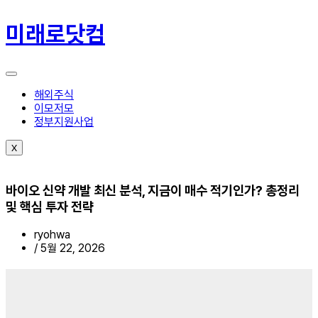
콘
텐
미래로닷컴
츠
로
건
너
뛰
해외주식
기
이모저모
정부지원사업
X
바이오 신약 개발 최신 분석, 지금이 매수 적기인가? 총정리
및 핵심 투자 전략
ryohwa
/
5월 22, 2026