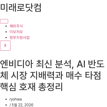
콘
미래로닷컴
텐
츠
로
건
해외주식
너
이모저모
뛰
정부지원사업
기
X
엔비디아 최신 분석, AI 반도
체 시장 지배력과 매수 타점
핵심 호재 총정리
ryohwa
/
5월 22, 2026