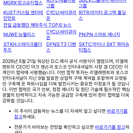
REPL:레플리뮨
SBEV:스플래시 베버리지
MGRX:망고슈티컬스
그룹
그룹
KUST:커스텀 엔터테
CYCU:싸이큐리
RITR:라이터 로그텍 홀딩
인먼트
온
스
전일 급등했던 해외주식 TOP.6 뉴스
CYCU:싸이큐리
NUWE:뉴웰리스
PN:PN 스마트 에너지
온
STKH:스테이크홀더
DFNS:T3 디펜
SXTC:차이나 SXT 파마슈
푸즈
스
티컬스
2026년 5월 21일 워싱턴 D.C.에서 공식 서명식이 열렸으며, 리엘레
멘트의 CEO인 마크 젠슨과 포스코 인터내셔널의 사장 겸 CEO인 이
계인이 협약에 서명했습니다. 이번 합작 투자는 리엘레멘트와 포스코
인터내셔널이 지난 9월 발표한 상업적 구매 계약을 포함하여 오랫동
안 구축해 온 파트너십을 더욱 발전시키는 중요한 이정표가 될 것입니
다. 이번 협력은 국가 안보, 청정 에너지 및 첨단 기술에 필수적인 핵심
광물의 탄력적이고 지속 가능한 공급망 구축에 있어 한미 협력을 더욱
강화할 것입니다.
이 주식이 급등하는 뉴스를 더 자세히 알고 싶다면
바로가기를
참고
하세요.
전문가가 바라보는 전망을 확인하고 싶으면
바로가기를 참고
하
세요.