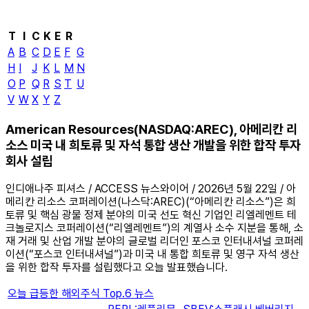
T
I
C
K
E
R
A
B
C
D
E
F
G
H
I
J
K
L
M
N
O
P
Q
R
S
T
U
V
W
X
Y
Z
American Resources(NASDAQ:AREC), 아메리칸 리
소스 미국 내 희토류 및 자석 통합 생산 개발을 위한 합작 투자
회사 설립
인디애나주 피셔스 / ACCESS 뉴스와이어 / 2026년 5월 22일 / 아
메리칸 리소스 코퍼레이션(나스닥:AREC)(“아메리칸 리소스”)은 희
토류 및 핵심 광물 정제 분야의 미국 선도 혁신 기업인 리엘레멘트 테
크놀로지스 코퍼레이션(“리엘레멘트”)의 계열사 소수 지분을 통해, 소
재 거래 및 산업 개발 분야의 글로벌 리더인 포스코 인터내셔널 코퍼레
이션(“포스코 인터내셔널”)과 미국 내 통합 희토류 및 영구 자석 생산
을 위한 합작 투자를 설립했다고 오늘 발표했습니다.
오늘 급등한 해외주식 Top.6 뉴스