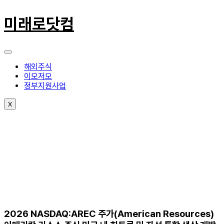
콘
텐
미래로닷컴
츠
로
건
너
뛰
해외주식
기
이모저모
정부지원사업
X
2026 NASDAQ:AREC 주가(American Resources)