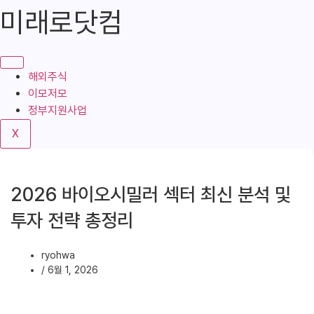
콘
미래로닷컴
텐
츠
로
건
해외주식
너
이모저모
뛰
정부지원사업
기
X
2026 바이오시밀러 섹터 최신 분석 및
투자 전략 총정리
ryohwa
/
6월 1, 2026