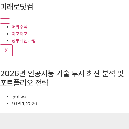
콘
미래로닷컴
텐
츠
로
해외주식
건
이모저모
너
정부지원사업
뛰
X
기
2026년 인공지능 기술 투자 최신 분석 및
포트폴리오 전략
ryohwa
/
6월 1, 2026