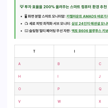
💡 투자 효율을 200% 올려주는 스마트 컴퓨터 환경 추천
🖥️
화면 분할 스마트 모니터암:
카멜마운트 AMADS 바로가
📺
세로 피벗 최적화 서브 모니터:
삼성 24인치 에센셜 모니
⌨️
슬림형 멀티 페어링 무선 자판:
엑토 B606 블루투스 키
T
I
A
B
C
H
I
J
O
P
Q
V
W
X