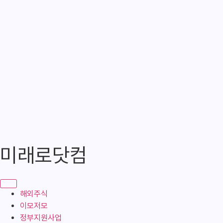
콘
미래로닷컴
텐
츠
로
건
해외주식
너
이모저모
뛰
정부지원사업