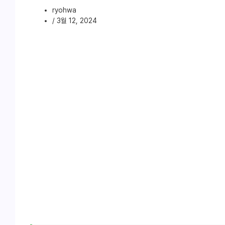
ryohwa
/
3월 12, 2024