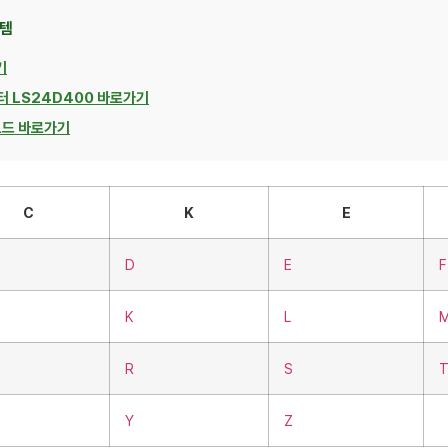
 템
기
터 LS24D400 바로가기
보드 바로가기
C
K
E
D
E
F
K
L
R
S
Y
Z