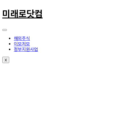
콘
텐
미래로닷컴
츠
로
건
너
뛰
해외주식
기
이모저모
정부지원사업
X