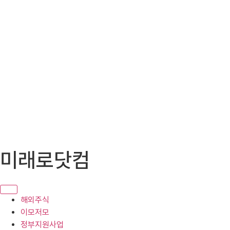
콘
미래로닷컴
텐
츠
로
건
해외주식
너
이모저모
뛰
정부지원사업