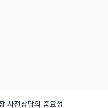
식장 사전상담의 중요성