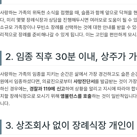
사랑하는 가족의 위독한 소식을 접했을 때, 슬픔과 함께 앞으로 닥쳐올
다, 미리 몇몇 장례식장과 상담을 진행해두시면 여러모로 도움이 될 수 있
소규모 가족장이나 무빈소 장례를 선택하는 것에 대한 안내를 받을 수 있
리적으로 장례를 준비해나갈 수 있게 됩니다. 이는 고인을 편안하게 모시
2. 임종 직후 30분 이내, 상주가
사랑하는 가족의 임종을 지키는 순간은 삶에서 가장 경건하고도 슬픈 순간
원에서 임종하셨다면, 의료진으로부터
사망진단서
를 발급받는 것이 가장
하신 경우에는,
경찰과 119에 신고
하여 상황을 알리고 지시에 따라야 합
치할 장례식장으로 모시기 위해
앰뷸런스를 호출
하는 것이 일반적입니다.
니다.
3. 상조회사 없이 장례식장 개인이