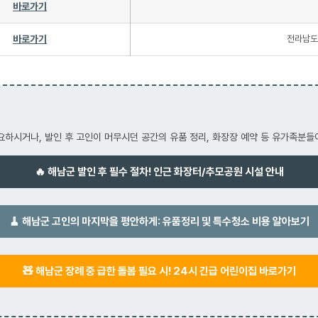
바로가기
바로가기
전라남도
요하시거나, 발인 후 고인이 머무시던 공간의 유품 정리, 화장장 예약 등 유가족분들
🔥 해남군 발인 후 필수 절차! 인근 화장터/추모공원 시설 안내
🧹 해남군 고인의 마지막을 평안하게: 유품정리 및 특수청소 비용 알아보기
🧸 해남군 장례 중 급한 돌봄 필요 시! 24시 긴급 어린이집 바로가기