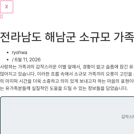
기
X
전라남도 해남군 소규모 가족
ryohwa
/
6월 11, 2026
사랑하는 가족과의 갑작스러운 이별 앞에서, 경황이 없고 슬픔에 잠긴 
많아지고 있습니다. 이러한 흐름 속에서 소규모 가족끼리 오롯이 고인을
의 마지막 시간을 더욱 소중하고 의미 있게 보내고자 하는 마음의 표현
는 유가족분들께 실질적인 도움을 드릴 수 있는 정보들을 담았습니다.
갑작스러