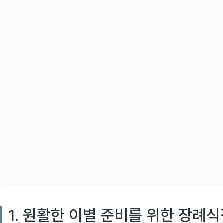
1. 원활한 이별 준비를 위한 장례