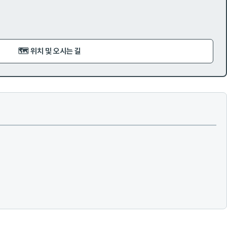
🗺️ 위치 및 오시는 길