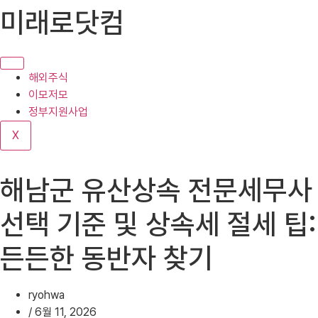
콘
미래로닷컴
텐
츠
로
건
해외주식
너
이모저모
뛰
정부지원사업
기
X
해남군 유산상속 전문세무사
선택 기준 및 상속세 절세 팁:
든든한 동반자 찾기
ryohwa
/
6월 11, 2026