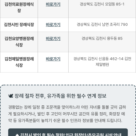
김천의료원장례식
바로가기
경상북도 김천시 모암동 85-1
장
김천시민 장례식장
바로가기
경상북도 김천시 남면 초곡리 790
김천요양병원장례
바로가기
경상북도 김천시 용두동 85
식장
김천제일병원장례
바로가기
경상북도 김천시 신음동 462-14 김천
제일병원
식장
🕊️ 장례 절차 전후, 유가족을 위한 필수 연계 정보
경황없는 장례 일정 중 조문객을 맞이하느라 어린 자녀를 돌볼 곳이 급하
게 필요하시거나, 발인 후 고인이 머무시던 공간의 유품 정리, 화장장 예
약 등 유가족분들이 놓치기 쉬운 필수 인프라 정보를 안내해 드립니다.
🔥 김천시 발인 후 필수 절차! 인근 화장터/추모공원 시설 안내