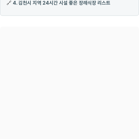
🔗
4. 김천시 지역 24시간 시설 좋은 장례식장 리스트