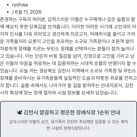
ryohwa
/
6월 11, 2026
존경하는 구독자 여러분, 갑작스러운 이별은 누구에게나 깊은 슬픔과 함
께 예상치 못한 당혹감을 안겨줍니다. 이러한 어려운 시기에 고인과의 마
지막 인사를 더욱 의미있고 경건하게 치르고자, 허례허식을 줄이고 가까
운 가족들끼리 오롯이 고인을 추모하는 소규모 가족장이나 조문객 없이
차분하게 장례를 치르는 무빈소 장례를 선택하시는 분들이 점차 늘어나
고 있습니다. 이는 단순히 비용 절감을 넘어, 진정으로 고인을 기리고 남
은 이들의 마음을 위로하는 데 집중하려는 시대적 흐름의 반영이라 할 수
있습니다. 오늘 저는 경상북도 김천시 지역에서 소규모 가족장 및 무빈소
장례를 준비하시는 유가족분들께 실질적인 도움과 따뜻한 위로를 전하고
자 합니다. 슬픔 속에서도 나아가야 할 길을 밝혀주는 안내자로서, 김천
시의 특성에 맞는 장례 절차와 시설 정보를 상세히 담았습니다.
🕊️ 김천시 깔끔하고 평온한 장례식장 1순위 안내
갑작스러운 이별의 순간, 유가족이 온전히 추모에만 집중할 수 있는 쾌적
한 시설의 장례식장입니다.