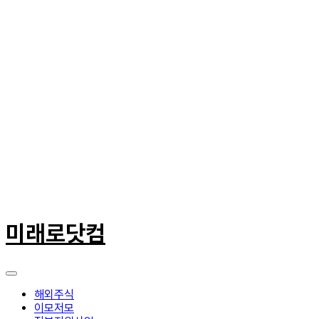
콘
텐
미래로닷컴
츠
로
건
너
뛰
해외주식
기
이모저모