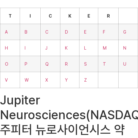
T
I
C
K
E
R
A
B
C
D
E
F
G
H
I
J
K
L
M
N
O
P
Q
R
S
T
U
V
W
X
Y
Z
Jupiter
Neurosciences(NASDAQ
주피터 뉴로사이언시스 약