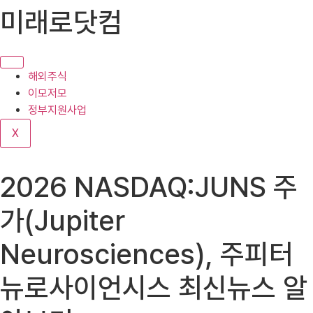
콘
미래로닷컴
텐
츠
로
건
해외주식
너
이모저모
뛰
정부지원사업
기
X
2026 NASDAQ:JUNS 주
가(Jupiter
Neurosciences), 주피터
뉴로사이언시스 최신뉴스 알