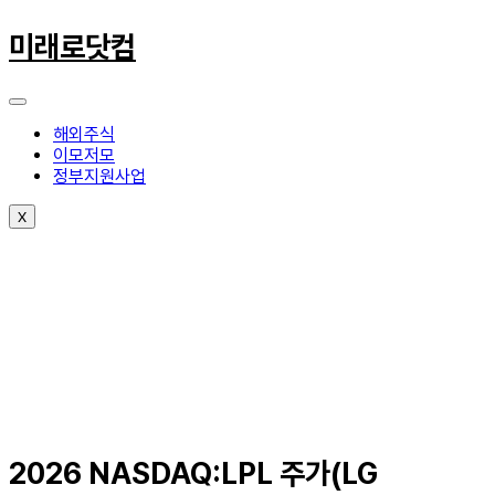
콘
텐
미래로닷컴
츠
로
건
너
해외주식
뛰
이모저모
기
정부지원사업
X
2026 NASDAQ:LPL 주가(LG