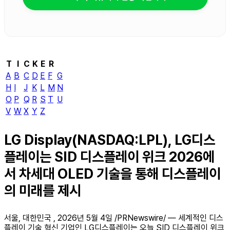
T
I
C
K
E
R
A
B
C
D
E
F
G
H
I
J
K
L
M
N
O
P
Q
R
S
T
U
V
W
X
Y
Z
LG Display(NASDAQ:LPL), LG디스
플레이는 SID 디스플레이 위크 2026에
서 차세대 OLED 기술을 통해 디스플레이
의 미래를 제시
서울, 대한민국 , 2026년 5월 4일 /PRNewswire/ — 세계적인 디스
플레이 기술 혁신 기업인 LG디스플레이는 오늘 SID 디스플레이 위크