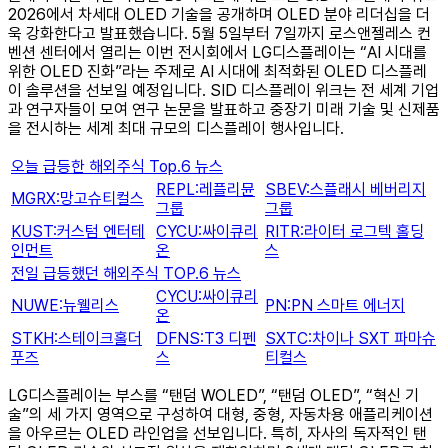
2026에서 차세대 OLED 기술을 공개하며 OLED 분야 리더십을 더
욱 강화한다고 발표했습니다. 5월 5일부터 7일까지 로스앤젤레스 컨
벤션 센터에서 열리는 이번 전시회에서 LG디스플레이는 “AI 시대를
위한 OLED 진화”라는 주제로 AI 시대에 최적화된 OLED 디스플레
이 솔루션을 선보일 예정입니다. SID 디스플레이 위크는 전 세계 기업
과 연구자들이 모여 연구 논문을 발표하고 중장기 미래 기술 및 신제품
을 전시하는 세계 최대 규모의 디스플레이 행사입니다.
오늘 급등한 해외주식 Top.6 뉴스
REPL:레플리뮨
SBEV:스플래시 베버리지
MGRX:망고슈티컬스
그룹
그룹
KUST:커스텀 엔터테
CYCU:싸이큐리
RITR:라이터 로그텍 홀딩
인먼트
온
스
전일 급등했던 해외주식 TOP.6 뉴스
CYCU:싸이큐리
NUWE:뉴웰리스
PN:PN 스마트 에너지
온
STKH:스테이크홀더
DFNS:T3 디펜
SXTC:차이나 SXT 파마슈
푸즈
스
티컬스
LG디스플레이는 부스를 “탠덤 WOLED”, “탠덤 OLED”, “혁신 기
술”의 세 가지 영역으로 구성하여 대형, 중형, 자동차용 애플리케이션
을 아우르는 OLED 라인업을 선보입니다. 특히, 자사의 독자적인 탠