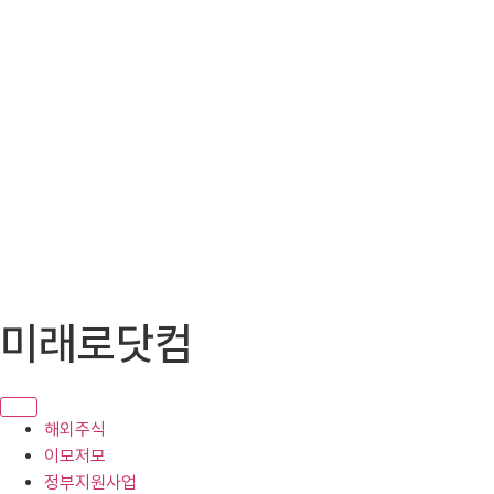
콘
미래로닷컴
텐
츠
로
건
해외주식
너
이모저모
뛰
정부지원사업