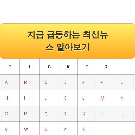
지금 급등하는 최신뉴
스 알아보기
T
I
C
K
E
R
A
B
C
D
E
F
G
H
I
J
K
L
M
N
O
P
Q
R
S
T
U
V
W
X
Y
Z