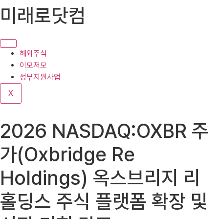
콘
미래로닷컴
텐
츠
로
건
해외주식
너
이모저모
뛰
정부지원사업
기
X
2026 NASDAQ:OXBR 주
가(Oxbridge Re
Holdings) 옥스브리지 리
홀딩스 주식 플랫폼 확장 및