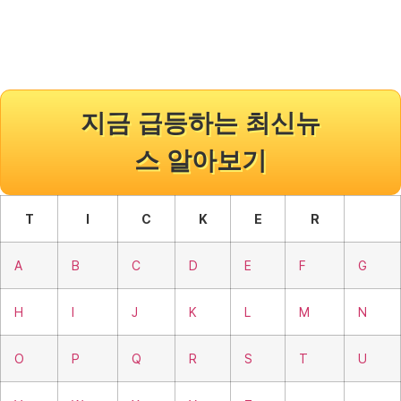
지금 급등하는 최신뉴
스 알아보기
T
I
C
K
E
R
A
B
C
D
E
F
G
H
I
J
K
L
M
N
O
P
Q
R
S
T
U