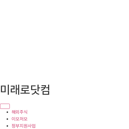
콘
미래로닷컴
텐
츠
로
건
해외주식
너
이모저모
뛰
정부지원사업