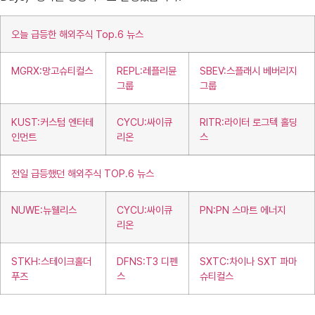
오늘 급등한 해외주식 Top.6 뉴스
MGRX:망고슈티컬스
REPL:레플리뮨
SBEV:스플래시 베버리지
그룹
그룹
KUST:커스텀 엔터테
CYCU:싸이큐
RITR:라이터 로그텍 홀딩
인먼트
리온
스
전일 급등했던 해외주식 TOP.6 뉴스
NUWE:뉴웰리스
CYCU:싸이큐
PN:PN 스마트 에너지
리온
STKH:스테이크홀더
DFNS:T3 디펜
SXTC:차이나 SXT 파마
푸즈
스
슈티컬스