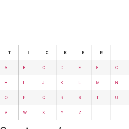
T
I
C
K
E
R
A
B
C
D
E
F
G
H
I
J
K
L
M
N
O
P
Q
R
S
T
U
V
W
X
Y
Z