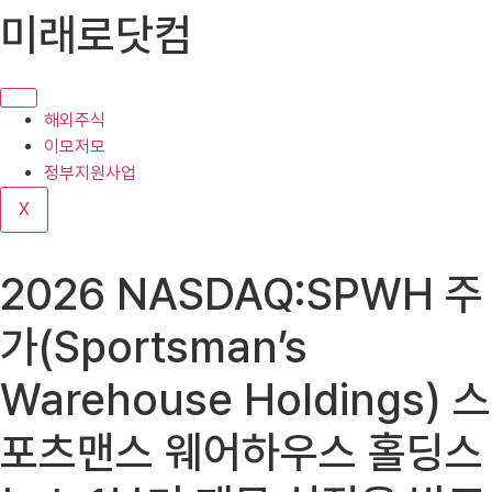
콘
미래로닷컴
텐
츠
로
건
해외주식
너
이모저모
뛰
정부지원사업
기
X
2026 NASDAQ:SPWH 주
가(Sportsman’s
Warehouse Holdings) 스
포츠맨스 웨어하우스 홀딩스