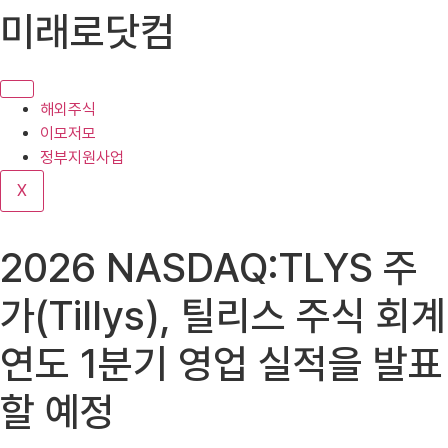
콘
미래로닷컴
텐
츠
로
건
해외주식
너
이모저모
뛰
정부지원사업
기
X
2026 NASDAQ:TLYS 주
가(Tillys), 틸리스 주식 회계
연도 1분기 영업 실적을 발표
할 예정