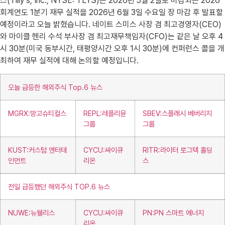
스(Tilly’s, Inc., NYSE: TLYS)는 2026년 5월 2일로 마감되는 2026
회계연도 1분기 재무 실적을 2026년 6월 3일 수요일 장 마감 후 발표할
예정이라고 오늘 밝혔습니다. 네이트 스미스 사장 겸 최고경영자(CEO)
와 마이클 헨리 수석 부사장 겸 최고재무책임자(CFO)는 같은 날 오후 4
시 30분(미국 동부시간, 태평양시간 오후 1시 30분)에 컨퍼런스 콜을 개
최하여 재무 실적에 대해 논의할 예정입니다.
오늘 급등한 해외주식 Top.6 뉴스
MGRX:망고슈티컬스
REPL:레플리뮨
SBEV:스플래시 베버리지
그룹
그룹
KUST:커스텀 엔터테
CYCU:싸이큐
RITR:라이터 로그텍 홀딩
인먼트
리온
스
전일 급등했던 해외주식 TOP.6 뉴스
NUWE:뉴웰리스
CYCU:싸이큐
PN:PN 스마트 에너지
리온