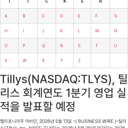
T
I
C
K
E
R
A
B
C
D
E
F
G
H
I
J
K
L
M
N
O
P
Q
R
S
T
U
V
W
X
Y
Z
Tillys(NASDAQ:TLYS), 틸
리스 회계연도 1분기 영업 실
적을 발표할 예정
캘리포니아주 어바인, 2026년 5월 13일 –( BUSINESS WIRE )–틸리