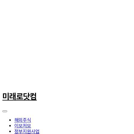
콘
텐
미래로닷컴
츠
로
건
너
해외주식
뛰
이모저모
기
정부지원사업