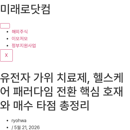
콘
미래로닷컴
텐
츠
로
건
해외주식
너
이모저모
뛰
정부지원사업
기
X
유전자 가위 치료제, 헬스케
어 패러다임 전환 핵심 호재
와 매수 타점 총정리
ryohwa
/
5월 21, 2026