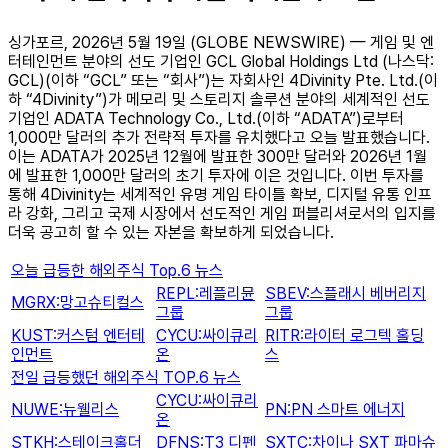
싱가포르, 2026년 5월 19일 (GLOBE NEWSWIRE) — 게임 및 엔
터테인먼트 분야의 선도 기업인 GCL Global Holdings Ltd (나스닥:
GCL)(이하 “GCL” 또는 “회사”)는 자회사인 4Divinity Pte. Ltd.(이
하 “4Divinity”)가 메모리 및 스토리지 솔루션 분야의 세계적인 선도
기업인 ADATA Technology Co., Ltd.(이하 “ADATA”)로부터
1,000만 달러의 추가 전략적 투자를 유치했다고 오늘 발표했습니다.
이는 ADATA가 2025년 12월에 발표한 300만 달러와 2026년 1월
에 발표한 1,000만 달러의 초기 투자에 이은 것입니다. 이번 투자를
통해 4Divinity는 세계적인 유명 게임 타이틀 확보, 디지털 유통 인프
라 강화, 그리고 국제 시장에서 선도적인 게임 퍼블리셔로서의 입지를
더욱 공고히 할 수 있는 자본을 확보하게 되었습니다.
오늘 급등한 해외주식 Top.6 뉴스
REPL:레플리뮨
SBEV:스플래시 베버리지
MGRX:망고슈티컬스
그룹
그룹
KUST:커스텀 엔터테
CYCU:싸이큐리
RITR:라이터 로그텍 홀딩
인먼트
온
스
전일 급등했던 해외주식 TOP.6 뉴스
CYCU:싸이큐리
NUWE:뉴웰리스
PN:PN 스마트 에너지
온
STKH:스테이크홀더
DFNS:T3 디펜
SXTC:차이나 SXT 파마슈