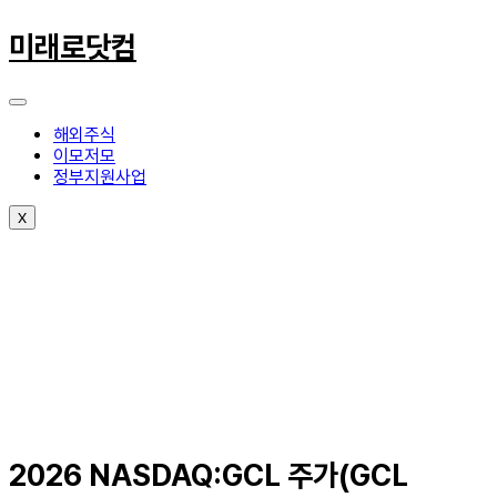
콘
텐
미래로닷컴
츠
로
건
너
해외주식
뛰
이모저모
기
정부지원사업
X
2026 NASDAQ:GCL 주가(GCL