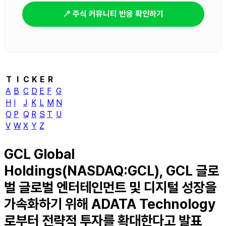
📍 주식 커뮤니티 반응 확인하기
T
I
C
K
E
R
A
B
C
D
E
F
G
H
I
J
K
L
M
N
O
P
Q
R
S
T
U
V
W
X
Y
Z
GCL Global
Holdings(NASDAQ:GCL), GCL 글로
벌 글로벌 엔터테인먼트 및 디지털 성장을
가속화하기 위해 ADATA Technology
로부터 전략적 투자를 확대한다고 발표