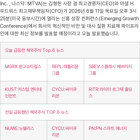
Inc. , 나스닥: MTVA)는 김형헌 사장 겸 최고경영자(CEO)와 마셜 H.
우드워스 최고재무책임자(CFO)가 2026년 6월 11일 목요일 오후 3시
25분(미국 동부시간)에 열리는 신흥 성장 컨퍼런스(Emerging Growth
Conference)에서 회사의 혁신적인 비만 및 대사 질환 치료제 파이프라
인에 대한 최신 정보를 발표할 예정이라고 오늘 발표했습니다.
오늘 급등한 해외주식 Top.6 뉴스
MGRX:망고슈티컬스
REPL:레플리뮨
SBEV:스플래시 베버리지
그룹
그룹
KUST:커스텀 엔터테
CYCU:싸이큐
RITR:라이터 로그텍 홀딩
인먼트
리온
스
전일 급등했던 해외주식 TOP.6 뉴스
NUWE:뉴웰리스
CYCU:싸이큐
PN:PN 스마트 에너지
리온