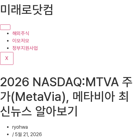
콘
미래로닷컴
텐
츠
로
건
해외주식
너
이모저모
뛰
정부지원사업
기
X
2026 NASDAQ:MTVA 주
가(MetaVia), 메타비아 최
신뉴스 알아보기
ryohwa
/
5월 21, 2026