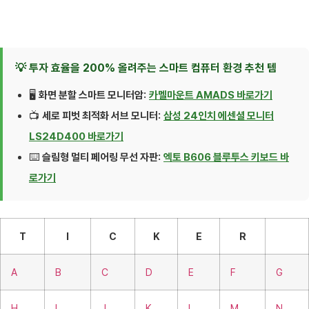
💡 투자 효율을 200% 올려주는 스마트 컴퓨터 환경 추천 템
🖥️
화면 분할 스마트 모니터암:
카멜마운트 AMADS 바로가기
📺
세로 피벗 최적화 서브 모니터:
삼성 24인치 에센셜 모니터
LS24D400 바로가기
⌨️
슬림형 멀티 페어링 무선 자판:
엑토 B606 블루투스 키보드 바
로가기
T
I
C
K
E
R
A
B
C
D
E
F
G
H
I
J
K
L
M
N