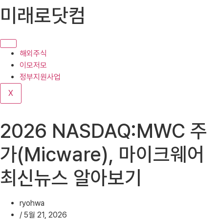
콘
미래로닷컴
텐
츠
로
건
해외주식
너
이모저모
뛰
정부지원사업
기
X
2026 NASDAQ:MWC 주
가(Micware), 마이크웨어
최신뉴스 알아보기
ryohwa
/
5월 21, 2026