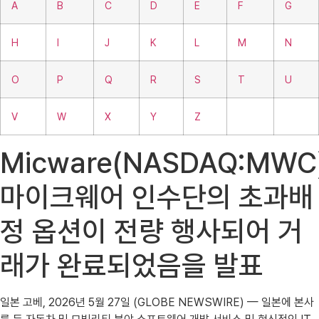
A
B
C
D
E
F
G
H
I
J
K
L
M
N
O
P
Q
R
S
T
U
V
W
X
Y
Z
Micware(NASDAQ:MWC)
마이크웨어 인수단의 초과배
정 옵션이 전량 행사되어 거
래가 완료되었음을 발표
일본 고베, 2026년 5월 27일 (GLOBE NEWSWIRE) — 일본에 본사