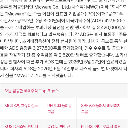
를 둔 자동차 및 모빌리티 분야 소프트웨어 개발 서비스 및 혁신적인 IT
솔루션 제공업체인 Micware Co., Ltd.(나스닥: MWC)(이하 “회사” 또
는 “Micware”)는 오늘 이전에 발표한 기업공개(IPO)(이하 “공모”)의
주간사가 공모가인 주당 8.00달러에 미국예탁주식(ADS) 427,500주
를 추가로 매입하는 초과배정 옵션을 전량 행사하여 총 3,420,000달러
의 추가 자금을 확보했다고 발표했습니다. 각 ADS는 회사 보통주 1주를
나타냅니다. 초과배정옵션이 전량 행사됨에 따라, 회사가 공모를 통해 판
매한 ADS 총량은 3,277,500주로 증가했으며, 인수 수수료 및 공모 비
용을 차감하기 전 총 수익금은 약 2,620만 달러로 증가했습니다. 초과배
정옵션 행사에 따른 추가 ADS 판매는 2026년 5월 27일에 완료되었습
니다. 회사의 ADS는 2026년 5월 14일부터 나스닥 글로벌 마켓에서 티
커 심볼 “MWC”로 거래를 시작했습니다.
오늘 급등한 해외주식 Top.6 뉴스
MGRX:망고슈티컬스
REPL:레플리뮨
SBEV:스플래시 베버리지
그룹
그룹
KUST:커스텀 엔터테
CYCU:싸이큐
RITR:라이터 로그텍 홀딩