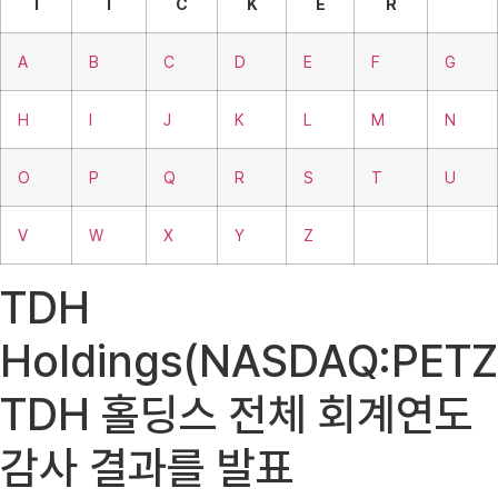
T
I
C
K
E
R
A
B
C
D
E
F
G
H
I
J
K
L
M
N
O
P
Q
R
S
T
U
V
W
X
Y
Z
TDH
Holdings(NASDAQ:PETZ
TDH 홀딩스 전체 회계연도
감사 결과를 발표