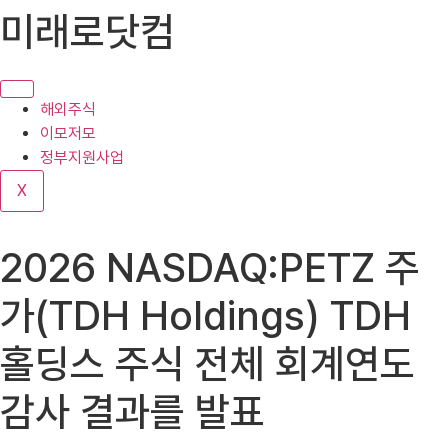
콘
미래로닷컴
텐
츠
로
건
해외주식
너
이모저모
뛰
정부지원사업
기
X
2026 NASDAQ:PETZ 주
가(TDH Holdings) TDH
홀딩스 주식 전체 회계연도
감사 결과를 발표