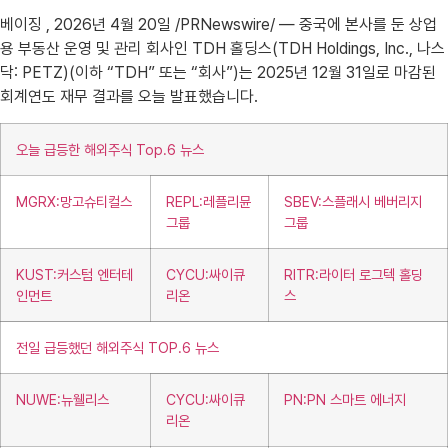
베이징 , 2026년 4월 20일 /PRNewswire/ — 중국에 본사를 둔 상업
용 부동산 운영 및 관리 회사인 TDH 홀딩스(TDH Holdings, Inc., 나스
닥: PETZ)(이하 “TDH” 또는 “회사”)는 2025년 12월 31일로 마감된
회계연도 재무 결과를 오늘 발표했습니다.
오늘 급등한 해외주식 Top.6 뉴스
MGRX:망고슈티컬스
REPL:레플리뮨
SBEV:스플래시 베버리지
그룹
그룹
KUST:커스텀 엔터테
CYCU:싸이큐
RITR:라이터 로그텍 홀딩
인먼트
리온
스
전일 급등했던 해외주식 TOP.6 뉴스
NUWE:뉴웰리스
CYCU:싸이큐
PN:PN 스마트 에너지
리온