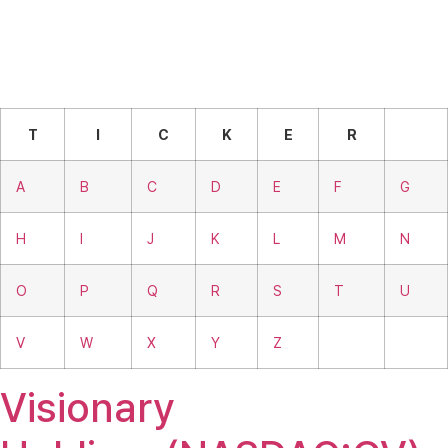
T
I
C
K
E
R
A
B
C
D
E
F
G
H
I
J
K
L
M
N
O
P
Q
R
S
T
U
V
W
X
Y
Z
Visionary