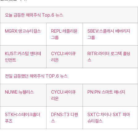
오늘 급등한 해외주식 Top.6 뉴스
MGRX:망고슈티컬스
REPL:레플리뮨
SBEV:스플래시 베버리지
그룹
그룹
KUST:커스텀 엔터테
CYCU:싸이큐
RITR:라이터 로그텍 홀딩
인먼트
리온
스
전일 급등했던 해외주식 TOP.6 뉴스
NUWE:뉴웰리스
CYCU:싸이큐
PN:PN 스마트 에너지
리온
STKH:스테이크홀더
DFNS:T3 디펜
SXTC:차이나 SXT 파마
푸즈
스
슈티컬스