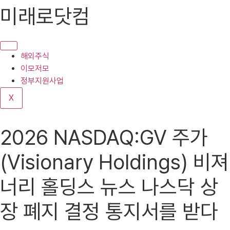
콘
미래로닷컴
텐
츠
로
건
해외주식
너
이모저모
뛰
정부지원사업
기
X
2026 NASDAQ:GV 주가
(Visionary Holdings) 비져
너리 홀딩스 뉴스 나스닥 상
장 폐지 결정 통지서를 받다