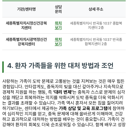
상담
기관/센터명
상세 주소
문의
세종특별자치시정신건강복
위치
세종특별자치시 반곡동 1037 종합복
지센터
보기
지센터 2층
세종특별자치시광역정신건
위치
세종특별자치시 반곡동 1037 반곡종
강복지센터
보기
합복지센터 2층
4. 환자 가족들을 위한 대처 방법과 조언
사랑하는 가족이 도박 문제로 고통받는 것을 지켜보는 것은 매우 힘든
경험입니다. 안타깝게도, 중독자의 빚을 대신 갚아주거나 지속적으로
경제적 지원을 하는 행동, 즉
‘대리 변제’
는 중독자 스스로 문제의 심각
성을 깨닫고 회복하려는 의지를 약화시켜 도박 중독을 더욱 악화시키
는 결과를 초래할 수 있습니다. 가족 역시 혼자서 모든 짐을 짊어지려
하기보다는, 센터에서 제공하는
가족 상담 및 교육 프로그램
에 참여하
여 심리적인 지지를 얻고, 중독 문제에 대해 올바르게 이해하며, 건강
하고 효과적으로 대처하는 방법을 배우는 것이 중요합니다. 가족이 건
강해야 환자의 회복도 더욱 순조로워질 수 있습니다. 함께 배우고 성장