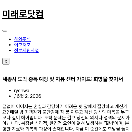
콘
텐
미래로닷컴
츠
로
건
너
뛰
해외주식
기
이모저모
정부지원사업
X
세종시 도박 중독 예방 및 치유 센터 가이드: 희망을 찾아서
ryohwa
/
6월 2, 2026
끝없이 이어지는 손실과 감당하기 어려운 빚 앞에서 절망하고 계신가
요? 매일 밤 죄책감과 불안감에 잠 못 이루고 계신 당신의 마음을 누구
보다 깊이 헤아립니다. 도박 문제는 결코 당신의 의지나 성격의 문제가
아닙니다. 복잡한 심리적, 환경적 요인이 얽혀 발생하는 ‘질병’이며, 분
명한 치료와 회복의 과정이 존재합니다. 지금 이 순간에도 희망을 놓지