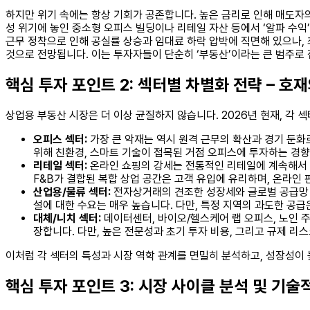
하지만 위기 속에는 항상 기회가 공존합니다. 높은 금리로 인해 매도자
성 위기에 놓인 중소형 오피스 빌딩이나 리테일 자산 등에서 ‘알파 수익
근무 정착으로 인해 공실률 상승과 임대료 하락 압박에 직면해 있으나, 최상
것으로 전망됩니다. 이는 투자자들이 단순히 ‘부동산’이라는 큰 범주로 
핵심 투자 포인트 2: 섹터별 차별화 전략 – 호
상업용 부동산 시장은 더 이상 균질하지 않습니다. 2026년 현재, 각
오피스 섹터:
가장 큰 악재는 역시 원격 근무의 확산과 경기 둔화
위해 친환경, 스마트 기술이 접목된 거점 오피스에 투자하는 경향
리테일 섹터:
온라인 쇼핑의 강세는 전통적인 리테일에 계속해서 악
F&B가 결합된 복합 상업 공간은 고객 유입에 유리하며, 온라인
산업용/물류 섹터:
전자상거래의 견조한 성장세와 글로벌 공급망 재편
설에 대한 수요는 매우 높습니다. 다만, 특정 지역의 과도한 공
대체/니치 섹터:
데이터센터, 바이오/헬스케어 랩 오피스, 노인 
장합니다. 다만, 높은 전문성과 초기 투자 비용, 그리고 규제 
이처럼 각 섹터의 특성과 시장 역학 관계를 면밀히 분석하고, 성장성이
핵심 투자 포인트 3: 시장 사이클 분석 및 기술