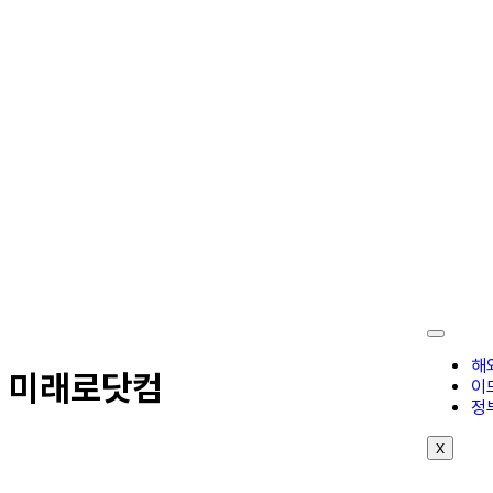
해
미래로닷컴
이
정
X