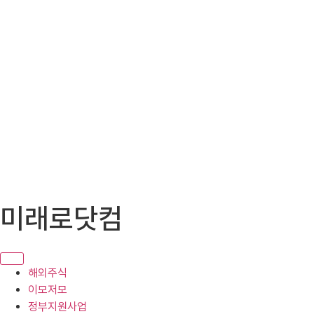
콘
미래로닷컴
텐
츠
로
건
해외주식
너
이모저모
뛰
정부지원사업