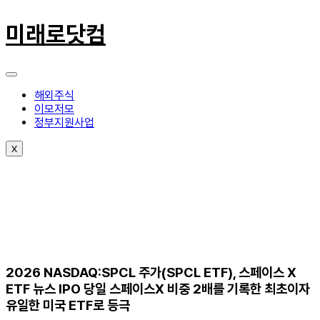
콘
텐
미래로닷컴
츠
로
건
너
뛰
해외주식
기
이모저모
정부지원사업
X
2026 NASDAQ:SPCL 주가(SPCL ETF), 스페이스 X
ETF 뉴스 IPO 당일 스페이스X 비중 2배를 기록한 최초이자
유일한 미국 ETF로 등극