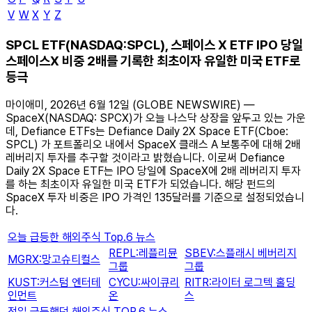
V
W
X
Y
Z
SPCL ETF(NASDAQ:SPCL), 스페이스 X ETF IPO 당일
스페이스X 비중 2배를 기록한 최초이자 유일한 미국 ETF로
등극
마이애미, 2026년 6월 12일 (GLOBE NEWSWIRE) —
SpaceX(NASDAQ: SPCX)가 오늘 나스닥 상장을 앞두고 있는 가운
데, Defiance ETFs는 Defiance Daily 2X Space ETF(Cboe:
SPCL) 가 포트폴리오 내에서 SpaceX 클래스 A 보통주에 대해 2배
레버리지 투자를 추구할 것이라고 밝혔습니다. 이로써 Defiance
Daily 2X Space ETF는 IPO 당일에 SpaceX에 2배 레버리지 투자
를 하는 최초이자 유일한 미국 ETF가 되었습니다. 해당 펀드의
SpaceX 투자 비중은 IPO 가격인 135달러를 기준으로 설정되었습니
다.
오늘 급등한 해외주식 Top.6 뉴스
REPL:레플리뮨
SBEV:스플래시 베버리지
MGRX:망고슈티컬스
그룹
그룹
KUST:커스텀 엔터테
CYCU:싸이큐리
RITR:라이터 로그텍 홀딩
인먼트
온
스
전일 급등했던 해외주식 TOP.6 뉴스