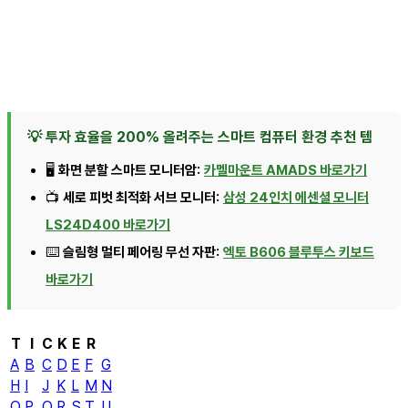
💡 투자 효율을 200% 올려주는 스마트 컴퓨터 환경 추천 템
🖥️
화면 분할 스마트 모니터암:
카멜마운트 AMADS 바로가기
📺
세로 피벗 최적화 서브 모니터:
삼성 24인치 에센셜 모니터
LS24D400 바로가기
⌨️
슬림형 멀티 페어링 무선 자판:
엑토 B606 블루투스 키보드
바로가기
T
I
C
K
E
R
A
B
C
D
E
F
G
H
I
J
K
L
M
N
O
P
Q
R
S
T
U