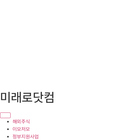
콘
미래로닷컴
텐
츠
로
건
해외주식
너
이모저모
뛰
정부지원사업