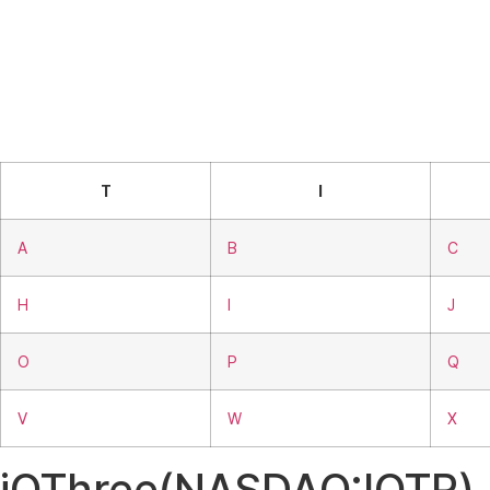
T
I
A
B
C
H
I
J
O
P
Q
V
W
X