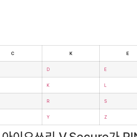
C
K
E
D
E
K
L
R
S
Y
Z