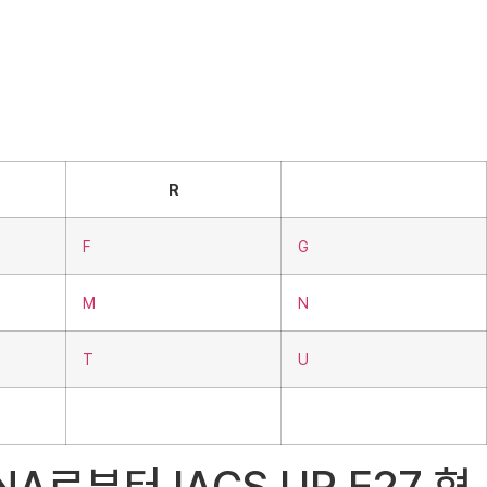
R
F
G
M
N
T
U