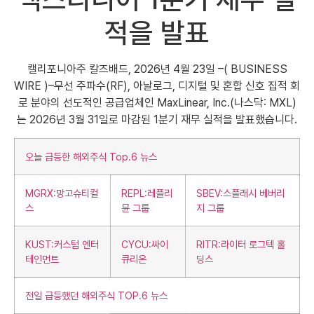
적을 발표
캘리포니아주 칼즈배드, 2026년 4월 23일 –( BUSINESS
WIRE )–무선 주파수(RF), 아날로그, 디지털 및 혼합 신호 집적 회
로 분야의 선도적인 공급업체인 MaxLinear, Inc.(나스닥: MXL)
는 2026년 3월 31일로 마감된 1분기 재무 실적을 발표했습니다.
오늘 급등한 해외주식 Top.6 뉴스
MGRX:망고슈티컬
REPL:레플리
SBEV:스플래시 베버리
스
뮨 그룹
지 그룹
KUST:커스텀 엔터
CYCU:싸이
RITR:라이터 로그텍 홀
테인먼트
큐리온
딩스
전일 급등했던 해외주식 TOP.6 뉴스