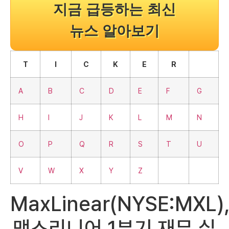
지금 급등하는 최신
뉴스 알아보기
T
I
C
K
E
R
A
B
C
D
E
F
G
H
I
J
K
L
M
N
O
P
Q
R
S
T
U
V
W
X
Y
Z
MaxLinear(NYSE:MXL)
맥스리니어 1분기 재무 실