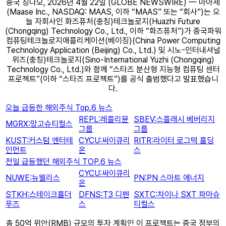
중국 칭다오, 2026년 4월 22일 (GLOBE NEWSWIRE) — 마아세
(Maase Inc., NASDAQ: MAAS, 이하 “MAAS” 또는 “회사”)는 오
늘 자회사인 화즈퓨처(충칭)테크놀로지(Huazhi Future
(Chongqing) Technology Co., Ltd., 이하 “화즈퓨처”)가 중국파워
컴퓨팅테크놀로지애플리케이션(베이징)(China Power Computing
Technology Application (Beijing) Co., Ltd.) 및 시노-인터내셔널
위즈(충칭)테크놀로지(Sino-International Yuzhi (Chongqing)
Technology Co., Ltd.)와 함께 “스타즈 분산형 지능형 컴퓨팅 센터
프로젝트”(이하 “스타즈 프로젝트”)를 공식 출범했다고 발표했습니
다.
오늘 급등한 해외주식 Top.6 뉴스
REPL:레플리뮨
SBEV:스플래시 베버리지
MGRX:망고슈티컬스
그룹
그룹
KUST:커스텀 엔터테
CYCU:싸이큐리
RITR:라이터 로그텍 홀딩
인먼트
온
스
전일 급등했던 해외주식 TOP.6 뉴스
CYCU:싸이큐리
NUWE:뉴웰리스
PN:PN 스마트 에너지
온
STKH:스테이크홀더
DFNS:T3 디펜
SXTC:차이나 SXT 파마슈
푸즈
스
티컬스
총 50억 위안(RMB) 규모의 투자 계획인 이 프로젝트는 중국 정부의