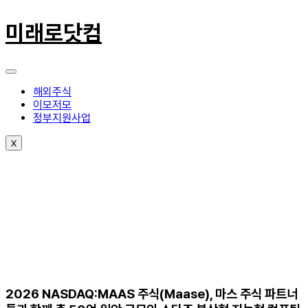
콘
텐
미래로닷컴
츠
로
건
너
뛰
해외주식
기
이모저모
정부지원사업
X
2026 NASDAQ:MAAS 주식(Maase), 마스 주식 파트너