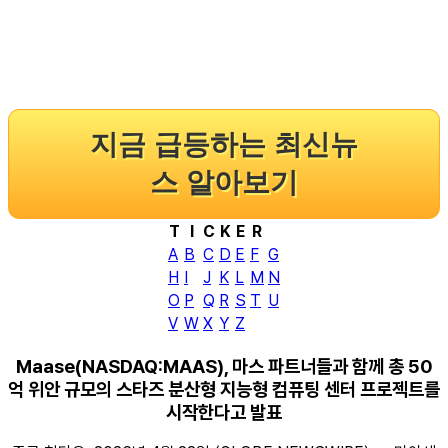
지금 급등하는 최신뉴
스 알아보기
T
I
C
K
E
R
A
B
C
D
E
F
G
H
I
J
K
L
M
N
O
P
Q
R
S
T
U
V
W
X
Y
Z
Maase(NASDAQ:MAAS), 마스 파트너들과 함께 총 50
억 위안 규모의 스타즈 분산형 지능형 컴퓨팅 센터 프로젝트를
시작한다고 발표