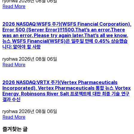
ryohwa
2026년 08월 06일
Read More
2026 NASDAQ:WSFS 주가(WSFS Financial Corporation),
Error 500 (Server Error)!!1500.That’s an error.There
was an error. Please try again later.That’s all we know.
뉴스 WSFS Financial(WSFS)은 일주일 만에 0.45% 상승했습
니다: 알아야 할 사항
ryohwa
2026년 08월 06일
Read More
2026 NASDAQ:VRTX 주가(Vertex Pharmaceuticals
Incorporated), Vertex Pharmaceuticals 통합 뉴스 Vortex
Energy, Robinsons River Salt 프로젝트에 대한 최종 기술 연구
결과 수신
ryohwa
2026년 08월 06일
Read More
즐겨찾는 글