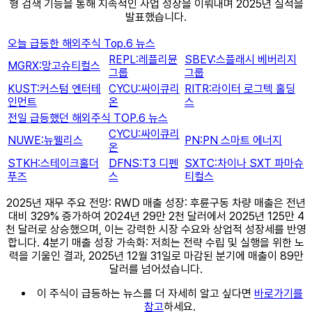
형 검색 기능을 통해 지속적인 사업 성장을 이뤄내며 2025년 실적을
발표했습니다.
오늘 급등한 해외주식 Top.6 뉴스
REPL:레플리뮨
SBEV:스플래시 베버리지
MGRX:망고슈티컬스
그룹
그룹
KUST:커스텀 엔터테
CYCU:싸이큐리
RITR:라이터 로그텍 홀딩
인먼트
온
스
전일 급등했던 해외주식 TOP.6 뉴스
CYCU:싸이큐리
NUWE:뉴웰리스
PN:PN 스마트 에너지
온
STKH:스테이크홀더
DFNS:T3 디펜
SXTC:차이나 SXT 파마슈
푸즈
스
티컬스
2025년 재무 주요 전망: RWD 매출 성장: 후륜구동 차량 매출은 전년
대비 329% 증가하여 2024년 29만 2천 달러에서 2025년 125만 4
천 달러로 상승했으며, 이는 강력한 시장 수요와 상업적 성장세를 반영
합니다. 4분기 매출 성장 가속화: 저희는 전략 수립 및 실행을 위한 노
력을 기울인 결과, 2025년 12월 31일로 마감된 분기에 매출이 89만
달러를 넘어섰습니다.
이 주식이 급등하는 뉴스를 더 자세히 알고 싶다면
바로가기를
참고
하세요.