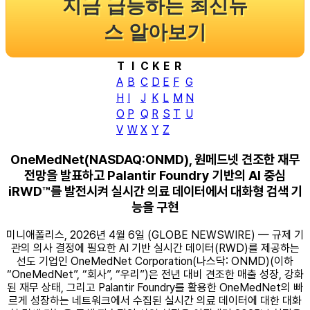
지금 급등하는 최신뉴
스 알아보기
T
I
C
K
E
R
A
B
C
D
E
F
G
H
I
J
K
L
M
N
O
P
Q
R
S
T
U
V
W
X
Y
Z
OneMedNet(NASDAQ:ONMD), 원메드넷 견조한 재무
전망을 발표하고 Palantir Foundry 기반의 AI 중심
iRWD™를 발전시켜 실시간 의료 데이터에서 대화형 검색 기
능을 구현
미니애폴리스, 2026년 4월 6일 (GLOBE NEWSWIRE) — 규제 기
관의 의사 결정에 필요한 AI 기반 실시간 데이터(RWD)를 제공하는
선도 기업인 OneMedNet Corporation(나스닥: ONMD)(이하
“OneMedNet”, “회사”, “우리”)은 전년 대비 견조한 매출 성장, 강화
된 재무 상태, 그리고 Palantir Foundry를 활용한 OneMedNet의 빠
르게 성장하는 네트워크에서 수집된 실시간 의료 데이터에 대한 대화