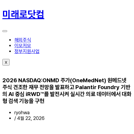
콘
텐
미래로닷컴
츠
로
건
너
뛰
해외주식
기
이모저모
정부지원사업
X
2026 NASDAQ:ONMD 주가(OneMedNet) 원메드넷
주식 견조한 재무 전망을 발표하고 Palantir Foundry 기반
의 AI 중심 iRWD™를 발전시켜 실시간 의료 데이터에서 대화
형 검색 기능을 구현
ryohwa
/
4월 22, 2026