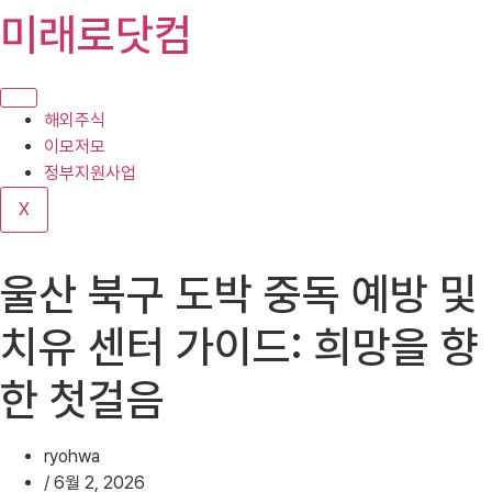
콘
미래로닷컴
텐
츠
로
건
해외주식
너
이모저모
뛰
정부지원사업
기
X
울산 북구 도박 중독 예방 및
치유 센터 가이드: 희망을 향
한 첫걸음
ryohwa
/
6월 2, 2026